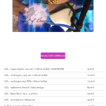
MAAK EEN AFSPRAAK
GEL - eigen nagels - new set + 1 kleur Gellak / BABYBOOM
55,00 €
GEL – verlengen - new set + 1 kleur Gellak
70,00 €
GEL – verlengen met TIPS + 1 kleur Gellak
70,00 €
GEL – opbouwen French / Inlay design
80,00 €
GEL - bijwerken / na 2 - 4 weken
50,00 €
GEL - verwijderen + Manicure
45,00 €
Gellak - new set / bijwerken
43,00 €