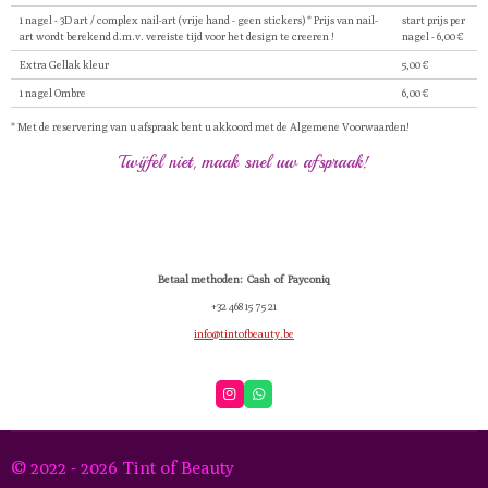
1 nagel - 3D art / complex nail-art (vrije hand - geen stickers) * Prijs van nail-
start prijs per
art wordt berekend d.m.v. vereiste tijd voor het design te creeren !
nagel - 6,00 €
Extra Gellak kleur
5,00 €
1 nagel Ombre
6,00 €
* Met de reservering van u afspraak bent u akkoord met de Algemene Voorwaarden!
Twijfel niet, maak snel uw afspraak!
Betaal methoden: Cash of Payconiq
+32 468 15 75 21
info@tintofbeauty.be
I
W
n
h
s
a
t
t
a
s
© 2022 - 2026 Tint of Beauty
g
A
r
p