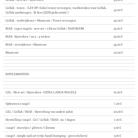
Gellak - tenen - /LET OP!: Enkel tenen verzorgen, voorbereiden voor Gellak,
43.00 €
Gellak aanbrengen - Ik ben GEEN pedicuriste! /
Gellak - verdwijderen + Manicure / Tenen verzorgen
40,00 €
BIAB - eigen nagels - new set + 1 kleur Gellak / BABYBOOM
55,00 €
BIAB - bijwerken / na 2 - 4 weken
50,00 €
BIAB - verwijderen + Manicure
45,00 €
Manicure
20,00 €
SUPPLEMENTEN :
GEL - New set / Bijwerken - EXTRA LANGE NAGELS
10,00 €
Opbouwen 1 nagel
7,00 €
GEL / Gellak / BIAB – bijwerking van andere salon
20,00 €
Herstelling 1 nagel - Gel / Gellak / BIAB - na 7 dagen
7,00 €
1 nagel - steentjes / glitters / Chrome
3,00 €
1 nagel - simple nail-art (vrije hand/stamping - geen stickers)
3,00 €